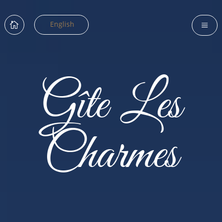
English

a
Gîte Les
Charmes