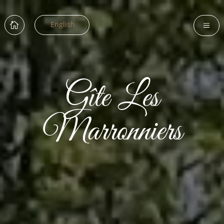
English

a
Gîte Les
Marronniers