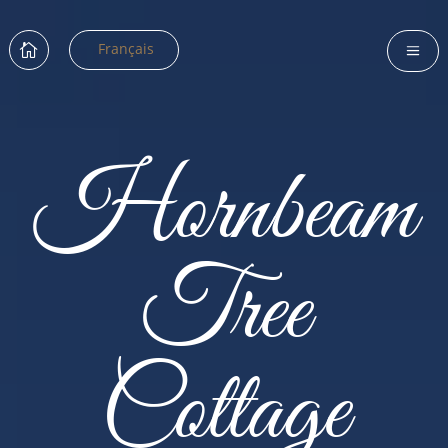
Français

a
Hornbeam
Tree
Cottage